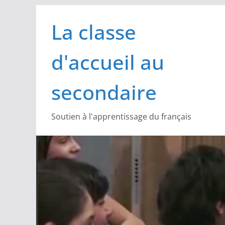
Passer
La classe
au
contenu
d'accueil au
secondaire
Soutien à l'apprentissage du français