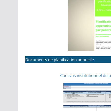
Documents de planification annuelle
Canevas institutionnel de p