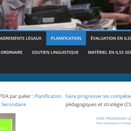
ADREMENTS LÉGAUX
PLANIFICATION
ÉVALUATION EN ILS
 ORDINAIRE
SOUTIEN LINGUISTIQUE
MATÉRIEL EN ILSS S
PDA par palier :
Planification
Faire progresser les compéte
– Secondaire
pédagogiques et stratégie (C