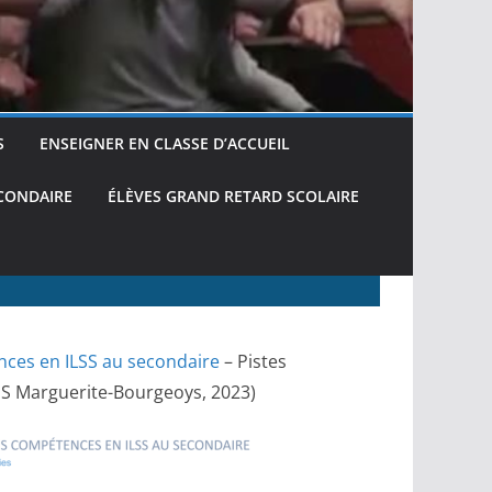
S
ENSEIGNER EN CLASSE D’ACCUEIL
ECONDAIRE
ÉLÈVES GRAND RETARD SCOLAIRE
nces en ILSS au secondaire
– Pistes
SS Marguerite-Bourgeoys, 2023)