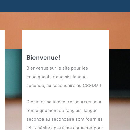
Bienvenue!
Bienvenue sur le site pour les
enseignants d’anglais, langue
seconde, au secondaire au CSSDM !
Des informations et ressources pour
l’enseignement de l’anglais, langue
seconde au secondaire sont fournies
ici. N’hésitez pas à me contacter pour