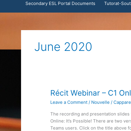
Secondary ESL Portal Documents
Tutorat-Sout
June 2020
Récit Webinar – C1 Onli
Leave a Comment
/
Nouvelle
/
Cappare
The recording and presentation slides 
Online: It’s Possible! There are two ve
Teams users. Click on the title above fo