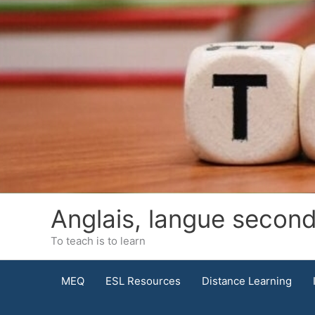
Skip
to
content
Anglais, langue secon
To teach is to learn
MEQ
ESL Resources
Distance Learning