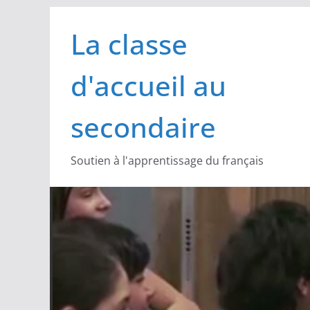
Passer
La classe
au
contenu
d'accueil au
secondaire
Soutien à l'apprentissage du français