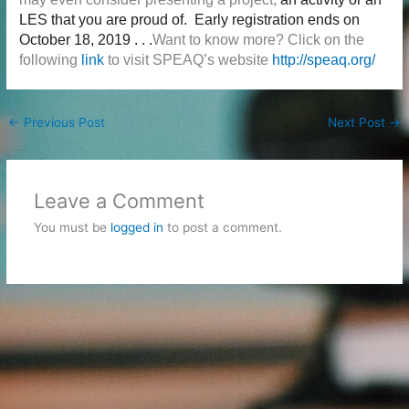
LES that you are proud of. Early registration ends on
October 18, 2019 . . .
Want to know more? Click on the
following
link
to visit SPEAQ’s website
http://speaq.org/
←
Previous Post
Next Post
→
Leave a Comment
You must be
logged in
to post a comment.