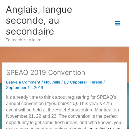
Skip
Anglais, langue
to
content
seconde, au
secondaire
To teach is to learn
SPEAQ 2019 Convention
Leave a Comment
/
Nouvelle
/ By
Capparelli Teresa
/
September 12, 2019
It’s already time to think about registering for SPEAQ’s
annual convention (
#yourpotential)
. This year’s 47th
event will be held at the Hotel Bonaventure Montreal on
November 21, 22 and 23. The convention is the perfect
opportunity to get some fresh ideas, and who knows, you
may even consider presenting a project,
an activity or an