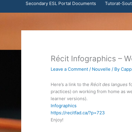
Secondary ESL Portal Documents
Tutorat-Sout
Récit Infographics – 
Leave a Comment
/
Nouvelle
/ By
Cappa
Here’s a link to the
Récit des langues
fo
practices) on working from home as we
learner versions).
Infographics
https://recitfad.ca/?p=723
Enjoy!