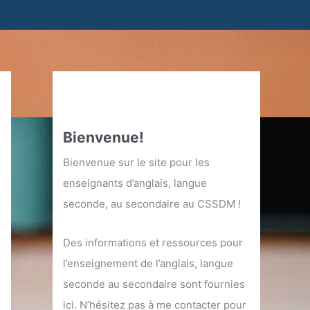
Bienvenue!
Bienvenue sur le site pour les
enseignants d’anglais, langue
seconde, au secondaire au CSSDM !
Des informations et ressources pour
l’enseignement de l’anglais, langue
seconde au secondaire sont fournies
ici. N’hésitez pas à me contacter pour