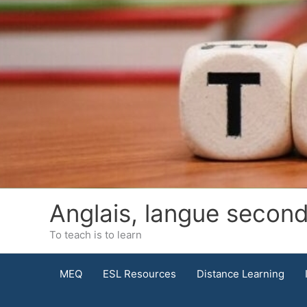
Skip
to
content
Anglais, langue secon
To teach is to learn
MEQ
ESL Resources
Distance Learning