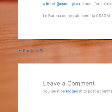
à
inforh@csdm.qc.ca
, il nous fera plais
Le Bureau du recrutement du CSSDM
←
Previous Post
Leave a Comment
You must be
logged in
to post a comme