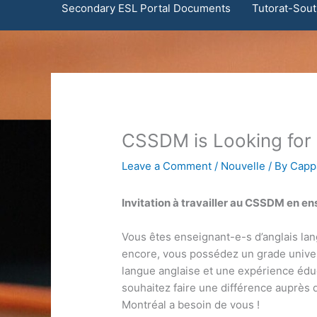
Secondary ESL Portal Documents
Tutorat-Sout
CSSDM is Looking for
Leave a Comment
/
Nouvelle
/ By
Cappa
Invitation à travailler au CSSDM en e
Vous êtes enseignant-e-s d’anglais lan
encore, vous possédez un grade univer
langue anglaise et une expérience édu
souhaitez faire une différence auprès 
Montréal a besoin de vous !