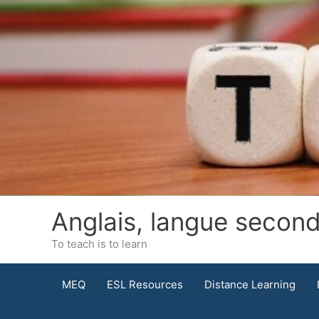
Skip
to
content
Anglais, langue secon
To teach is to learn
MEQ
ESL Resources
Distance Learning