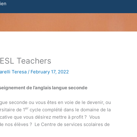
ien
 ESL Teachers
relli Teresa
/
February 17, 2022
nseignement de l’anglais langue seconde
gue seconde ou vous êtes en voie de le devenir, ou
er
sitaire de 1
cycle complété dans le domaine de la
cative que vous désirez mettre à profit ? Vous
de nos élèves ? Le Centre de services scolaires de