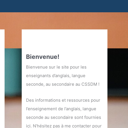
Bienvenue!
Bienvenue sur le site pour les
enseignants d’anglais, langue
seconde, au secondaire au CSSDM !
Des informations et ressources pour
l’enseignement de l’anglais, langue
seconde au secondaire sont fournies
ici. N’hésitez pas à me contacter pour