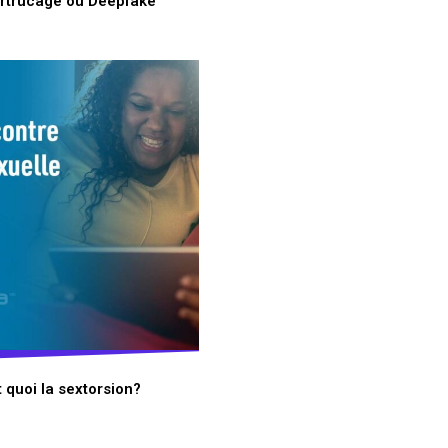
rtrucage ou Deepfake
t quoi la sextorsion?