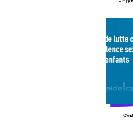
L’Hype
C’es