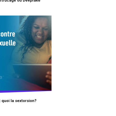
rtrucage ou Deepfake
t quoi la sextorsion?