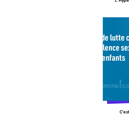
L’Hype
C’es