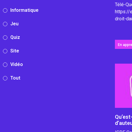
Télé-Qu
Informatique
https:/
droit-d
Jeu
Quiz
En appr
Site
Vidéo
Tout
Qu’est-
d’aute