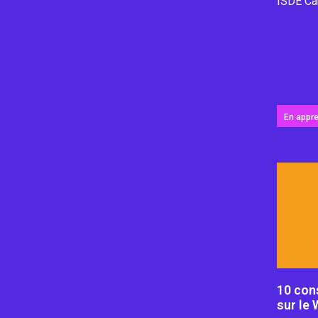
ISDE Ca
En appr
10 cons
sur le