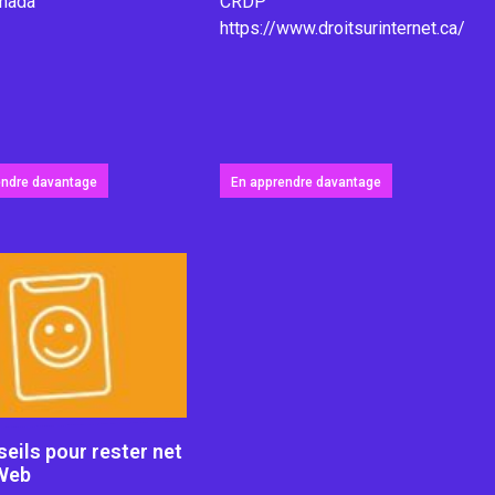
nada
CRDP
https://www.droitsurinternet.ca/
endre davantage
En apprendre davantage
eils pour rester net
 Web