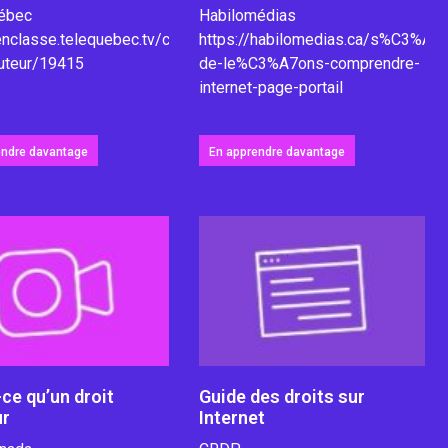
ébec
Habilomédias
/enclasse.telequebec.tv/contenu/Le-
https://habilomedias.ca/s%C3%A9r
auteur/19415
de-le%C3%A7ons-comprendre-
internet-page-portail
endre davantage
En apprendre davantage
ce qu’un droit
Guide des droits sur
ur
Internet