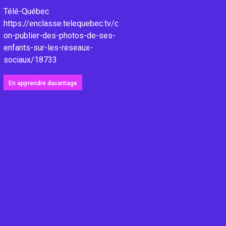
Télé-Québec
https://enclasse.telequebec.tv/contenu/Peut-
on-publier-des-photos-de-ses-
enfants-sur-les-reseaux-
sociaux/18733
En apprendre davantage