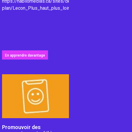
https://habilomedias.ca/sites/default/files/pdfs/lesson-
/
plan/Lecon_Plus_haut_plus_loin.pdf
uveaux-
En apprendre davantage
Promouvoir des