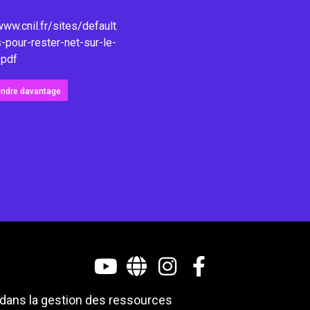
www.cnil.fr/sites/default/files/atoms/files/poster_10-
-pour-rester-net-sur-le-
.pdf
endre davantage
 dans la gestion des ressources