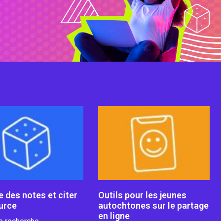
 des notes et citer
Outils pour les jeunes
urce
autochtones sur le partage
en ligne