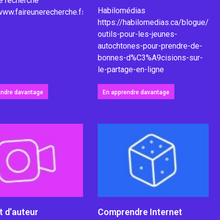
e recherche
Habilomédias
www.faireunerecherche.fse.ulaval.ca/ressources/activites/noter
https://habilomedias.ca/blogue/no
outils-pour-les-jeunes-
autochtones-pour-prendre-de-
bonnes-d%C3%A9cisions-sur-
le-partage-en-ligne
endre davantage
En apprendre davantage
t d’auteur
Comprendre Internet