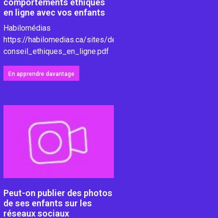
comportements éthiques
en ligne avec vos enfants
ie-
Habilomédias
https://habilomedias.ca/sites/default/files/pdfs/tipsheet/Fic
conseil_ethiques_en_ligne.pdf
En apprendre davantage
Peut-on publier des photos
de ses enfants sur les
réseaux sociaux