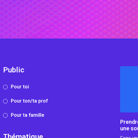
Public
Pour toi
Pour ton/ta prof
Pour ta famille
Prendre
une so
Thématique