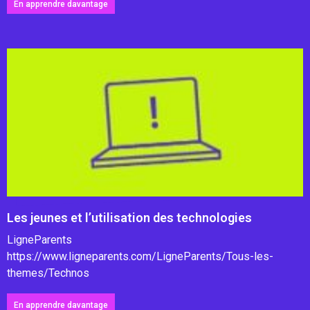
En apprendre davantage
Les jeunes et l’utilisation des technologies
LigneParents
https://www.ligneparents.com/LigneParents/Tous-les-
themes/Technos
En apprendre davantage