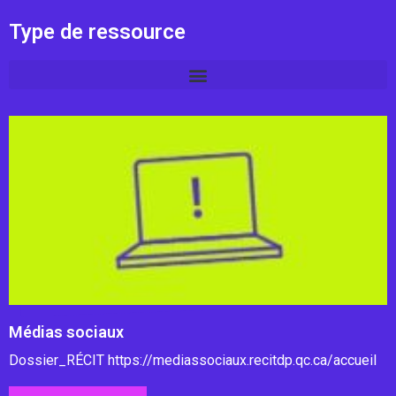
Type de ressource
Médias sociaux
Dossier_RÉCIT https://mediassociaux.recitdp.qc.ca/accueil