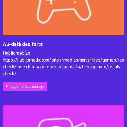
Au-delà des faits
Habilomédias
https://habilomedias.ca/sites/mediasmarts/files/games/reali
check/index.html#/sites/mediasmarts/files/games/reality-
check/
En apprendre davantage