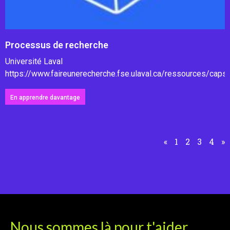
Processus de recherche
Université Laval
https://www.faireunerecherche.fse.ulaval.ca/ressources/caps
En apprendre davantage
«
1
2
3
4
»
Nous sommes là pour t'aider