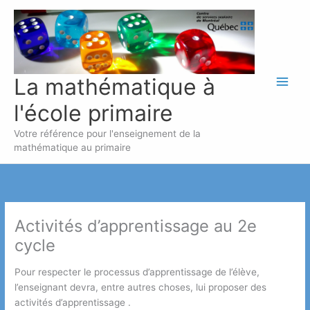
Aller
au
contenu
La mathématique à
l'école primaire
Votre référence pour l'enseignement de la
mathématique au primaire
Activités d’apprentissage au 2e
cycle
Pour respecter le processus d’apprentissage de l’élève,
l’enseignant devra, entre autres choses, lui proposer des
activités d’apprentissage .