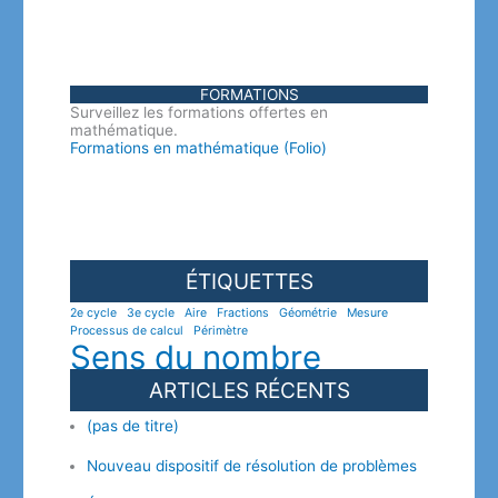
FORMATIONS
Surveillez les formations offertes en
mathématique.
Formations en mathématique (Folio)
ÉTIQUETTES
2e cycle
3e cycle
Aire
Fractions
Géométrie
Mesure
Processus de calcul
Périmètre
Sens du nombre
ARTICLES RÉCENTS
(pas de titre)
Nouveau dispositif de résolution de problèmes