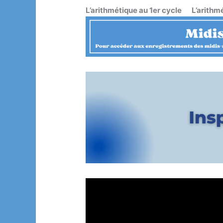
L’arithmétique au 1er cycle
L’arithm