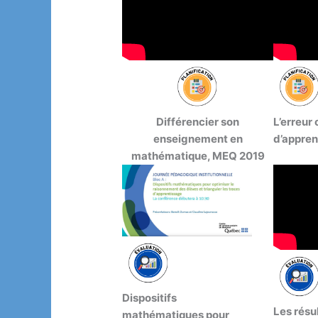
Différencier son
L’erreur
enseignement en
d’appren
mathématique, MEQ 2019
Dispositifs
Les résu
mathématiques pour