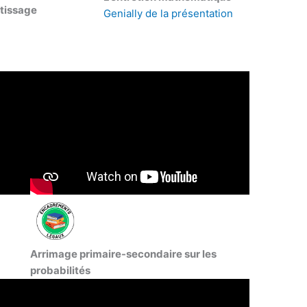
tissage
Genially de la présentation
Arrimage primaire-secondaire sur les
probabilités