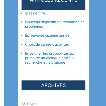
(pas de titre)
Nouveau dispositif de résolution de
problèmes
Épreuve de sixième année
Choix de cahier d’activités
Enseigner les probabilités au
primaire: un dialogue entre la
recherche et la pratique
ARCHIVES
Archives