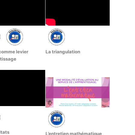
 comme levier
La triangulation
tissage
ltats
L’entretien mathématique