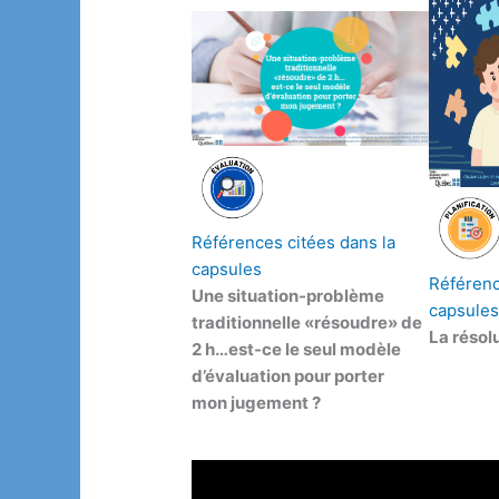
Références citées dans la
capsules
Référenc
Une situation-problème
capsule
traditionnelle «résoudre» de
La résol
2 h…est-ce le seul modèle
d’évaluation pour porter
mon jugement ?