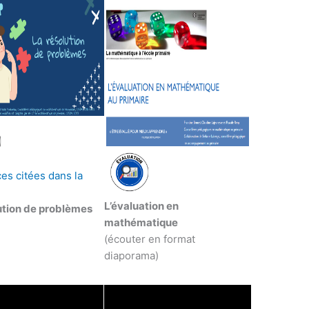
es citées dans la
s
L’évaluation en
ution de problèmes
mathématique
(écouter en format
diaporama)