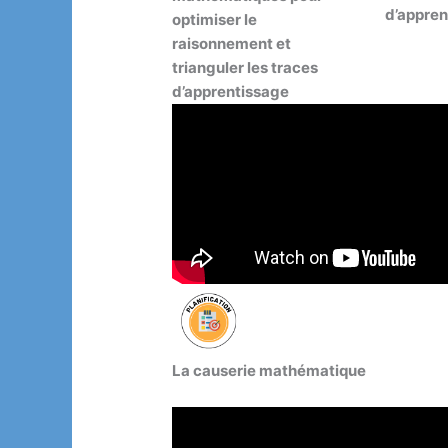
d’appren
optimiser le
raisonnement et
trianguler les traces
d’apprentissage
La causerie mathématique