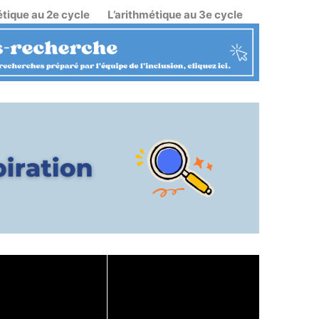
étique au 2e cycle
L’arithmétique au 3e cycle