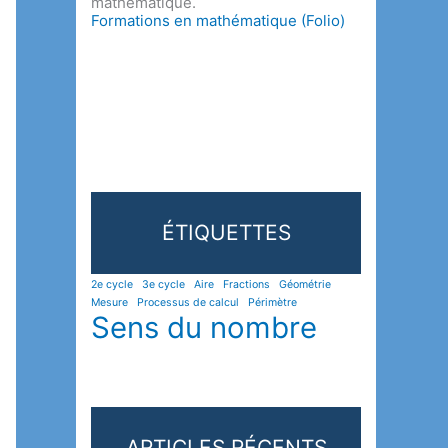
mathématique.
Formations en mathématique (Folio)
ÉTIQUETTES
2e cycle
3e cycle
Aire
Fractions
Géométrie
Mesure
Processus de calcul
Périmètre
Sens du nombre
ARTICLES RÉCENTS