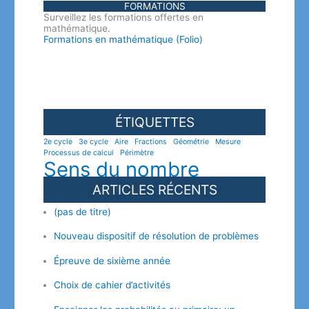
FORMATIONS
Surveillez les formations offertes en
mathématique.
Formations en mathématique (Folio)
ÉTIQUETTES
2e cycle
3e cycle
Aire
Fractions
Géométrie
Mesure
Processus de calcul
Périmètre
Sens du nombre
ARTICLES RÉCENTS
(pas de titre)
Nouveau dispositif de résolution de problèmes
Épreuve de sixième année
Choix de cahier d’activités