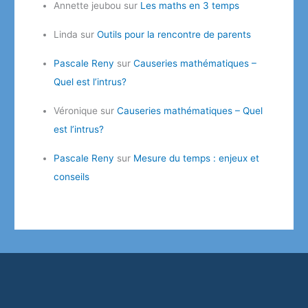
Annette jeubou
sur
Les maths en 3 temps
Linda
sur
Outils pour la rencontre de parents
Pascale Reny
sur
Causeries mathématiques –
Quel est l’intrus?
Véronique
sur
Causeries mathématiques – Quel
est l’intrus?
Pascale Reny
sur
Mesure du temps : enjeux et
conseils