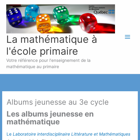
Aller
au
contenu
La mathématique à
l'école primaire
Votre référence pour l'enseignement de la
mathématique au primaire
Albums jeunesse au 3e cycle
Les albums jeunesse en
mathématique
Le
Laboratoire interdisciplinaire Littérature et Mathématiques