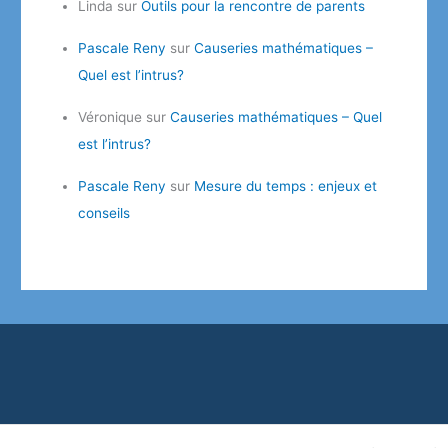
Linda
sur
Outils pour la rencontre de parents
Pascale Reny
sur
Causeries mathématiques –
Quel est l’intrus?
Véronique
sur
Causeries mathématiques – Quel
est l’intrus?
Pascale Reny
sur
Mesure du temps : enjeux et
conseils