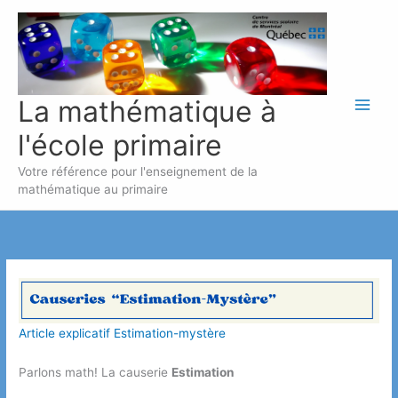
Aller
au
contenu
La mathématique à
l'école primaire
Votre référence pour l'enseignement de la
mathématique au primaire
Article explicatif Estimation-mystère
Parlons math! La causerie
Estimation