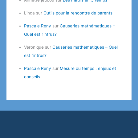
Linda
sur
Outils pour la rencontre de parents
Pascale Reny
sur
Causeries mathématiques –
Quel est l’intrus?
Véronique
sur
Causeries mathématiques – Quel
est l’intrus?
Pascale Reny
sur
Mesure du temps : enjeux et
conseils