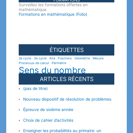
FORMATIONS
Surveillez les formations offertes en
mathématique.
Formations en mathématique (Folio)
ÉTIQUETTES
2e cycle
3e cycle
Aire
Fractions
Géométrie
Mesure
Processus de calcul
Périmètre
Sens du nombre
ARTICLES RÉCENTS
(pas de titre)
Nouveau dispositif de résolution de problèmes
Épreuve de sixième année
Choix de cahier d’activités
Enseigner les probabilités au primaire: un