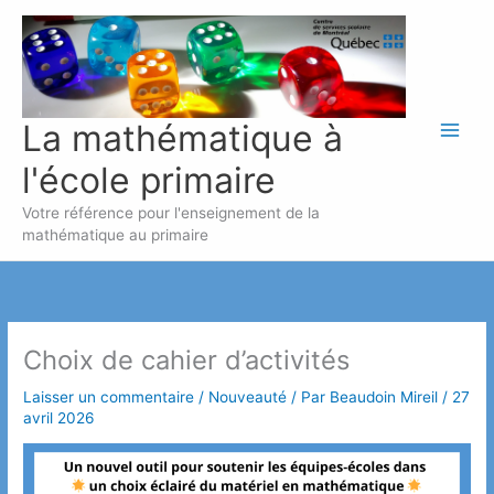
Aller
au
contenu
La mathématique à
l'école primaire
Votre référence pour l'enseignement de la
mathématique au primaire
Choix de cahier d’activités
Laisser un commentaire
/
Nouveauté
/ Par
Beaudoin Mireil
/
27
avril 2026