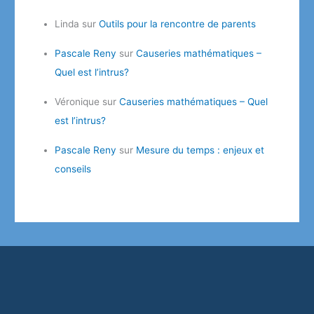
Linda
sur
Outils pour la rencontre de parents
Pascale Reny
sur
Causeries mathématiques –
Quel est l’intrus?
Véronique
sur
Causeries mathématiques – Quel
est l’intrus?
Pascale Reny
sur
Mesure du temps : enjeux et
conseils