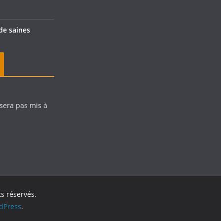
de saines
 sera pas mis à
ts réservés.
dPress
.