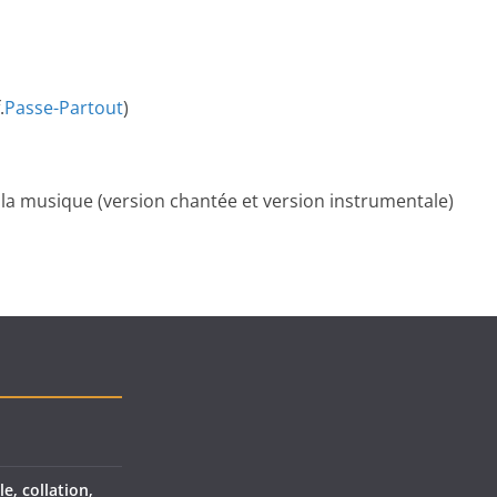
.
Passe-Partout
)
a musique (version chantée et version instrumentale)
le, collation,