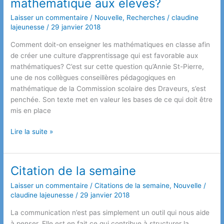
mathématique aux élèves?
Laisser un commentaire
/
Nouvelle
,
Recherches
/
claudine
lajeunesse
/
29 janvier 2018
Comment doit-on enseigner les mathématiques en classe afin
de créer une culture d’apprentissage qui est favorable aux
mathématiques? C’est sur cette question qu’Annie St-Pierre,
une de nos collègues conseillères pédagogiques en
mathématique de la Commission scolaire des Draveurs, s’est
penchée. Son texte met en valeur les bases de ce qui doit être
mis en place
Comment
Lire la suite »
devrait-
on
enseigner
Citation de la semaine
la
Laisser un commentaire
/
Citations de la semaine
,
Nouvelle
/
mathématique
claudine lajeunesse
/
29 janvier 2018
aux
élèves?
La communication n’est pas simplement un outil qui nous aide
à penser. Elle est en fait ce qui contribue à structurer la