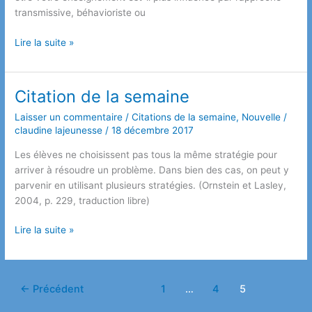
transmissive, béhavioriste ou
En
Lire la suite »
mathématique,
comment
nos
Citation de la semaine
élèves
Laisser un commentaire
/
Citations de la semaine
,
Nouvelle
/
apprennent-
claudine lajeunesse
/
18 décembre 2017
ils
?
Les élèves ne choisissent pas tous la même stratégie pour
Qu’est-
arriver à résoudre un problème. Dans bien des cas, on peut y
ce
parvenir en utilisant plusieurs stratégies. (Ornstein et Lasley,
qui
2004, p. 229, traduction libre)
peut
favoriser
Citation
Lire la suite »
l’apprentissage?
de
la
semaine
←
Précédent
1
…
4
5