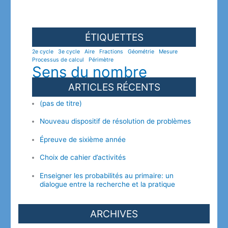
ÉTIQUETTES
2e cycle
3e cycle
Aire
Fractions
Géométrie
Mesure
Processus de calcul
Périmètre
Sens du nombre
ARTICLES RÉCENTS
(pas de titre)
Nouveau dispositif de résolution de problèmes
Épreuve de sixième année
Choix de cahier d’activités
Enseigner les probabilités au primaire: un
dialogue entre la recherche et la pratique
ARCHIVES