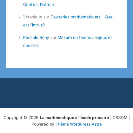
Quel est l’intrus?
Véronique
sur
Causeries mathématiques – Quel
est l’intrus?
Pascale Reny
sur
Mesure du temps : enjeux et
conseils
Copyright © 2026
La mathématique à l'école primaire
| CSSDM |
Powered by
Thème WordPress Astra