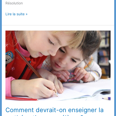
Résolution
Citation
Lire la suite »
de
la
semaine
Comment devrait-on enseigner la