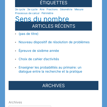
ÉTIQUETTES
2e cycle
3e cycle
Aire
Fractions
Géométrie
Mesure
Processus de calcul
Périmètre
Sens du nombre
ARTICLES RÉCENTS
(pas de titre)
Nouveau dispositif de résolution de problèmes
Épreuve de sixième année
Choix de cahier d’activités
Enseigner les probabilités au primaire: un
dialogue entre la recherche et la pratique
ARCHIVES
Archives