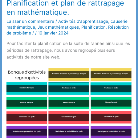
Planification et plan de rattrapage
en mathématique.
Laisser un commentaire
/
Activités d'apprentissage
,
causerie
mathématique
,
Jeux mathématiques
,
Planification
,
Résolution
de problème
/
/
19 janvier 2024
Pour faciliter la planification de la suite de l’année ainsi que les
périodes de rattrapage, nous avons regroupé plusieurs
activités de notre site web.