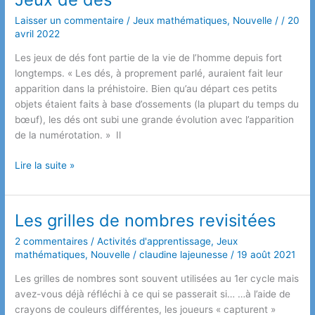
!
Laisser un commentaire
/
Jeux mathématiques
,
Nouvelle
/
/
20
avril 2022
Les jeux de dés font partie de la vie de l’homme depuis fort
longtemps. « Les dés, à proprement parlé, auraient fait leur
apparition dans la préhistoire. Bien qu’au départ ces petits
objets étaient faits à base d’ossements (la plupart du temps du
bœuf), les dés ont subi une grande évolution avec l’apparition
de la numérotation. » Il
Place
Lire la suite »
aux
jeux
mathématiques!
Les grilles de nombres revisitées
Jeux
2 commentaires
/
Activités d'apprentissage
,
Jeux
de
mathématiques
,
Nouvelle
/
claudine lajeunesse
/
19 août 2021
dés
Les grilles de nombres sont souvent utilisées au 1er cycle mais
avez-vous déjà réfléchi à ce qui se passerait si… …à l’aide de
crayons de couleurs différentes, les joueurs « capturent »