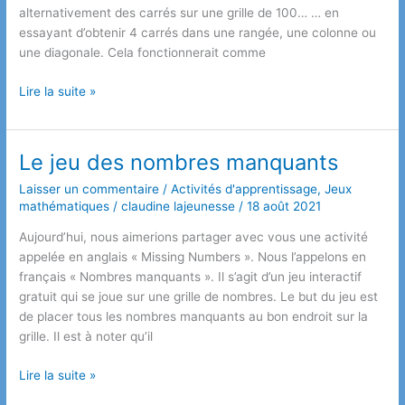
alternativement des carrés sur une grille de 100… … en
essayant d’obtenir 4 carrés dans une rangée, une colonne ou
une diagonale. Cela fonctionnerait comme
Les
Lire la suite »
grilles
de
nombres
Le jeu des nombres manquants
revisitées
Laisser un commentaire
/
Activités d'apprentissage
,
Jeux
mathématiques
/
claudine lajeunesse
/
18 août 2021
Aujourd’hui, nous aimerions partager avec vous une activité
appelée en anglais « Missing Numbers ». Nous l’appelons en
français « Nombres manquants ». Il s’agit d’un jeu interactif
gratuit qui se joue sur une grille de nombres. Le but du jeu est
de placer tous les nombres manquants au bon endroit sur la
grille. Il est à noter qu’il
Le
Lire la suite »
jeu