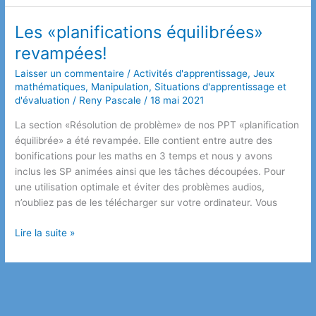
des
nombres
Les «planifications équilibrées»
manquants
revampées!
Laisser un commentaire
/
Activités d'apprentissage
,
Jeux
mathématiques
,
Manipulation
,
Situations d'apprentissage et
d'évaluation
/
Reny Pascale
/
18 mai 2021
La section «Résolution de problème» de nos PPT «planification
équilibrée» a été revampée. Elle contient entre autre des
bonifications pour les maths en 3 temps et nous y avons
inclus les SP animées ainsi que les tâches découpées. Pour
une utilisation optimale et éviter des problèmes audios,
n’oubliez pas de les télécharger sur votre ordinateur. Vous
Les
Lire la suite »
«planifications
équilibrées»
revampées!