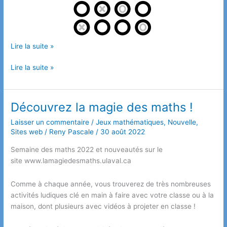
Lire la suite »
Place
Lire la suite »
aux
jeux
mathématiques
Découvrez la magie des maths !
avec
Laisser un commentaire
/
Jeux mathématiques
,
Nouvelle
,
DAO!
Sites web
/
Reny Pascale
/
30 août 2022
Semaine des maths 2022 et nouveautés sur le
site www.lamagiedesmaths.ulaval.ca
Comme à chaque année, vous trouverez de très nombreuses
activités ludiques clé en main à faire avec votre classe ou à la
maison, dont plusieurs avec vidéos à projeter en classe !