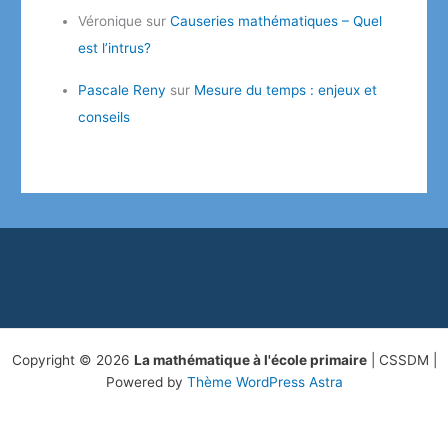
Véronique
sur
Causeries mathématiques – Quel
est l’intrus?
Pascale Reny
sur
Mesure du temps : enjeux et
conseils
Copyright © 2026
La mathématique à l'école primaire
| CSSDM |
Powered by
Thème WordPress Astra