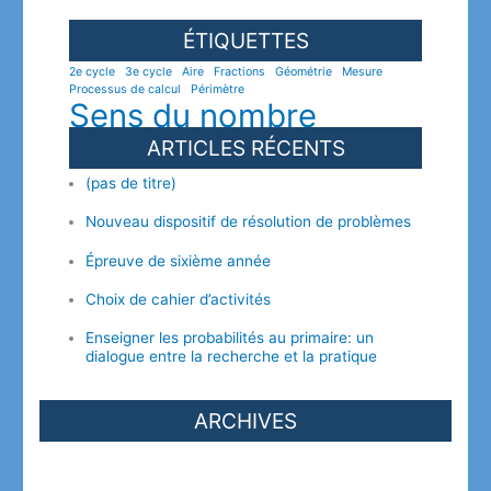
ÉTIQUETTES
2e cycle
3e cycle
Aire
Fractions
Géométrie
Mesure
Processus de calcul
Périmètre
Sens du nombre
ARTICLES RÉCENTS
(pas de titre)
Nouveau dispositif de résolution de problèmes
Épreuve de sixième année
Choix de cahier d’activités
Enseigner les probabilités au primaire: un
dialogue entre la recherche et la pratique
ARCHIVES