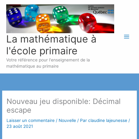
Aller
au
contenu
La mathématique à
l'école primaire
Votre référence pour l'enseignement de la
mathématique au primaire
Nouveau jeu disponible: Décimal
escape
Laisser un commentaire
/
Nouvelle
/ Par
claudine lajeunesse
/
23 août 2021